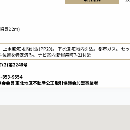
。
員2.2ｍ)
上水道:宅地内引込(PP20)。 下水道:宅地内引込。 都市ガス。
件位置を特定済み。 ナビ案内:新屋寿町7-21付近
2)第2248号
-853-9554
協会会員 東北地区不動産公正取引協議会加盟事業者