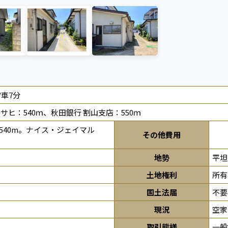
/車7分
サヒ：540ｍ、秋田銀行 割山支店：550ｍ
540m。ナイス・ジェイマル
その他費用
地勢
平坦
土地権利
所有
国土法届
不要
現況
空家
取引態様
一般