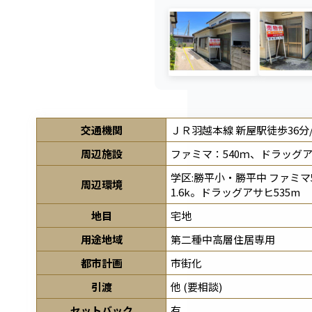
交通機関
ＪＲ羽越本線 新屋駅徒歩36分
周辺施設
ファミマ：540ｍ、ドラッグア
学区:勝平小・勝平中 ファミマ
周辺環境
1.6k。ドラッグアサヒ535m
地目
宅地
用途地域
第二種中高層住居専用
都市計画
市街化
引渡
他 (要相談)
セットバック
有