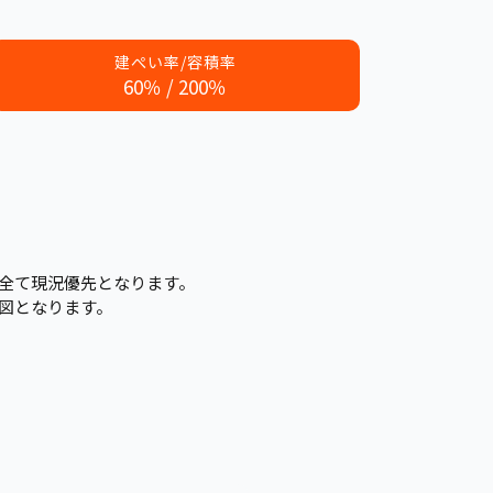
建ぺい率/容積率
60％ / 200％
全て現況優先となります。
図となります。