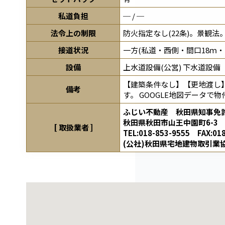
私道負担
─ / ─
法令上の制限
防火指定なし(22条)。景観法
接道状況
一方(私道・西側・間口18ｍ・幅
設備
上水道設備(公営) 下水道設備
【建築条件なし】【更地渡し】 
備考
す。 GOOGLE地図データで物
ふじい不動産 秋田県知事免許(
秋田県秋田市山王中園町6-3
[ 取扱業者 ]
TEL:
018-853-9555
FAX:018
(公社)秋田県宅地建物取引業