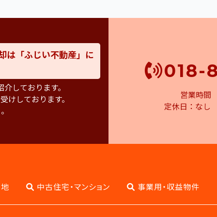
却は「ふじい不動産」に
018-
紹介しております。
営業時間 8:
受けしております。
定休日：な
 。
土地
中古住宅・マンション
事業用・収益物件